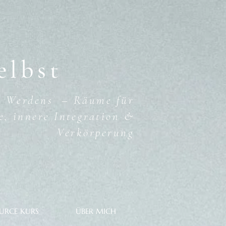
elbst
 & Werdens – Räume für
e, innere Integration &
Verkörperung
URCE KURS
ÜBER MICH