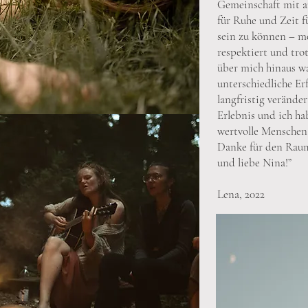
Gemeinschaft mit a
für Ruhe und Zeit fü
sein zu können – 
respektiert und tr
über mich hinaus wa
unterschiedliche E
langfristig veränder
Erlebnis und ich ha
wertvolle Menschen
Danke für den Raum,
und liebe Nina!”
Lena, 2022